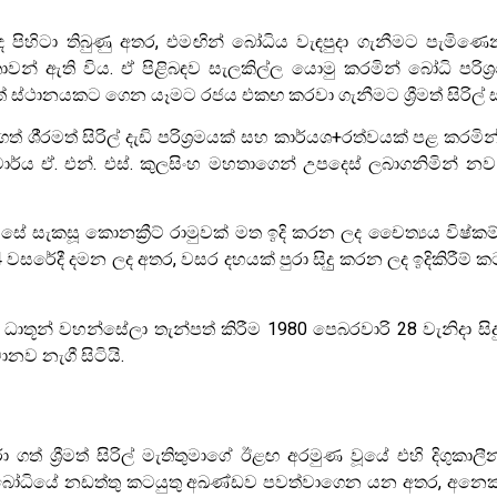
ද පිහිටා තිබුණු අතර, එමඟින් බෝධිය වැඳපුදා ගැනීමට පැම
් ඇති විය. ඒ පිළිබඳව සැලකිල්ල යොමු කරමින් බෝධි පරිශ්‍
ස්ථානයකට ගෙන යෑමට රජය එකඟ කරවා ගැනීමට ශ්‍රීමත් සිරිල් ස
ත් ශී්‍රමත් සිරිල් දැඩි පරිශ්‍රමයක් සහ කාර්යශ+රත්වයක් පළ කරමින්
චාර්ය ඒ. එන්. එස්. කුලසිංහ මහතාගෙන් උපදෙස් ලබාගනිමින් න
ේ සැකසූ කොනක්‍රීට් රාමුවක් මත ඉදි කරන ලද චෛත්‍යය විෂ්කම්භ
 වසරේදී දමන ලද අතර, වසර දහයක් පුරා සිදුු කරන ලද ඉදිකිරීම්
න් වහන්සේලා තැන්පත් කිරීම 1980 පෙබරවාරි 28 වැනිදා සිදු 
නව නැගී සිටියි.
 ගත් ශ්‍රීමත් සිරිල් මැතිතුමාගේ ඊළඟ අරමුණ වූයේ එහි දිගුකාලී
ර බෝධියේ නඩත්තු කටයුතු අඛණ්ඩව පවත්වාගෙන යන අතර, අනෙක