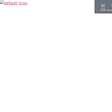
කළුතර
‍බෝධි