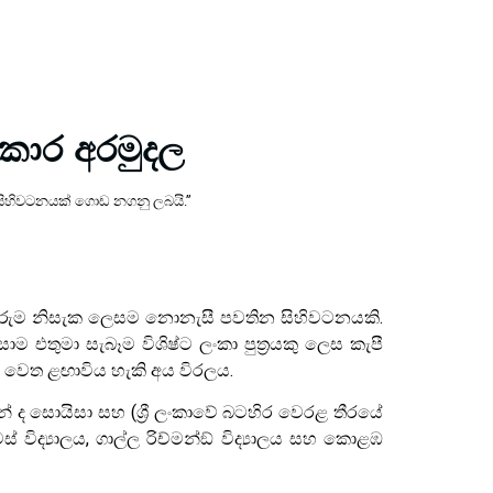
ාරකාර අරමුදල
 සිහිවටනයක් ගොඩ නගනු ලබයි.’’
යන තුරුම නිසැක ලෙසම නොනැසී පවතින සිහිවටනයකි.
 එතුමා සැබෑම විශිෂ්ට ලංකා පුත‍්‍රයකු ලෙස කැපී
ණ වෙත ළඟාවිය හැකි අය විරලය.
ලමන් ද සොයිසා සහ (ශ්‍රී ලංකාවේ බටහිර වෙරළ තීරයේ
විද්‍යාලය, ගාල්ල රිච්මන්ඞ් විද්‍යාලය සහ කොළඹ