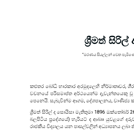
ශ්‍රීමත් සි
”මරණය සියල්ලන් වෙත පැමිණෙන 
කළුතර බෝධි භාරකාර අරමුදලෙහි නිර්මාතෘවර, ශී‍
වචනයේ පරිසමාප්ත අර්ථයෙන්ම දැවැන්තයෙකු වූ එතු
පෙනෙයි. සැබැවින්ම ආගම, දේශපාලනය, වාණිජ්‍ය 
ශ්‍රීමත් සිරිල් ද සොයිසා මැතිතුමා 1896 ඔක්තෝබර
බලපිටිය ප‍්‍රදේශයේ) හැරියට් ද ආබෲ යුවළගේ දර
රාජකීය විද්‍යාලය යන පාසල්වලින් අධ්‍යාපනය ලබා නී