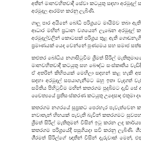
අතින් මානවහිතවාදී සේවා කටයුතු සඳහා අරමුදල් 
අරමුදල ආරම්භ කරනු ලැබිණි.
ගාලූ පාර අයිනේ බෝධි පරිශ්‍රයට මායිම්ව තබා 
ආධාර මඟින් ප්‍රධාන වශයෙන් ලැඛෙන අරමුදල් 
අරමුදල්වලින් කොටසක් පරිශ්‍රය තුළ ඇති ගොඩනැග
ප්‍රමාණයක් යෙද වෙන්නේ පුණ්‍යමය සහ සමාජ සත්
කළුතර බෝධිය නගාසිටුවීම ශ්‍රීමත් සිරිල් මැතිතුම
මානවහිතවාදී කටයුතු සහ බෞද්ධ සංස්කෘතිය වැඩ
ඒ අතරින් කිහිපයක් මෙහිලා සඳහන් කළ හැකි
සඳහා අරමුදල් සපයාගැනීමට ඔහු ඉතා වැදගත් ව
සමිතිය පිහිටුවීම මඟින් කතරගම පුදබිමට දැඩි සේ 
චෛත්‍යයේ ප්‍රතිසංස්කරණ කටයුතු උදෙසාද එතුමා දා
කතරගම නගරයේ සුප්‍රකට පෙරහැර පැවැත්වෙන ක
නවාතැන් හිඟයක් පැවැති බැවින් කතරගමට සුවපහ
ශ්‍රීමත් සිරිල් මැතිතුමන් විසින් ඉටු කරන ලද 
කතරගම පරිශ්‍රයේදී පසුගියදා සවි කරනු ලැබිණි. ශී්
ශී්‍රමත් සිරිල්ගේ ඥාතීන් විසින් දැරුවාක් මෙන