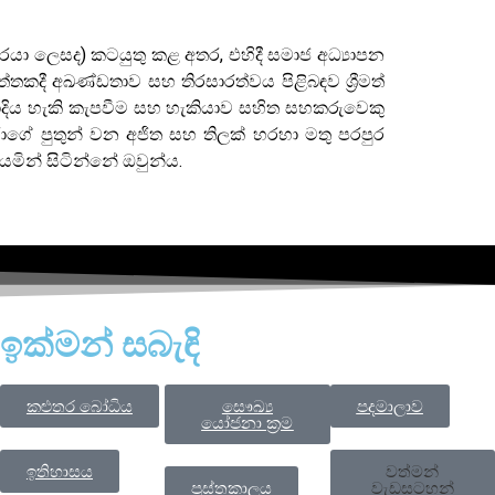
වරයා ලෙසද) කටයුතු කළ අතර, එහිදී සමාජ අධ්‍යාපන
දී අඛණ්ඩතාව සහ තිරසාරත්වය පිළිබඳව ශ්‍රීමත්
ලබාදිය හැකි කැපවීම සහ හැකියාව සහිත සහකරුවෙකු
ාගේ පුතුන් වන අජිත සහ තිලක් හරහා මතු පරපුර
 යමින් සිටින්නේ ඔවුන්ය.
ඉක්මන් සබැඳි
කළුතර ‍බෝධිය
සෞඛ්‍ය
පදමාලාව
යෝජනා ක්‍රම
ඉතිහාසය
වත්මන්
පුස්තකාලය
වැඩසටහන්