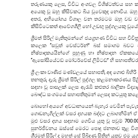
තරුණයකු ලෙස, විවිධ අංශවල විශිෂ්ටත්වය සහ කැ
අයෙකු වූ ඔහු කිසිවකට බිය වූවෙකුද නොවීය. ඔහ
අතර, අභියෝගය විශාල වන තරමටම ඔහු වඩ වඩා
කිසිවිටෙකත් ආවේගශීලී හෝ උඩඟු පුද්ගලයකු වූයේ න
ශ්‍රීමත් සිරිල් මැතිතුමන්ගේ ජයග‍්‍රහණ විවිධ සහ වි
කලෙක ‘‘සවුත් වෙස්ටර්න්’’ බස් සමාගම බවට ප
නිෂ්පාදකයයින්ගේ පුහුණු හා නිෂ්පාදන ඒකකයේ
‘‘ඇසෝසියේටඞ් මෝටර්වේස් ලිමිටඞ්’’ හි සභාපතිවරය
ශ්‍රී ලංකා වාණිජ මණ්ඩලයේ සභාපති, අඳ ගොළු බිහිර
තනතුරු දැරූ ශ්‍රීමත් සිරිල් පුද්ගල කළමනාකරණය 
සඳහා වූ පාසලක් ලෙස ඇරැඹි කළුතර බාලිකා විද්
බෞද්ධ සංගමයේ සභාපතිතුමන් ලෙසද කටයුතු කළේය.
බොහෝ අයගේ අවධානයෙන් බැහැර වෙමින් පැවැති ලන්
ගොඩනැගිල්ලක් වසර දහයක බද්දට ලබාගනිමින් ඒ 
මුළු වසර දහය සඳහාම ගෙවිය යුතු වූ පවුම් 700.00
පුනර්ජීවනය ඔස්සේ මෙරට පොදු ජනතාව තුළ විශාල 
ශී‍්‍රමත් සිරිල් ද මහත් සේ පිබිදුණු සිතින් යුතුව 