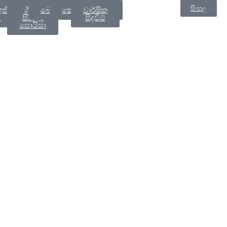
සිංහල
ඉතිහාසය
ශ්‍රීමත්
බෝධිඝරය
කෞතුකාගාරය
වාර්ෂික
ය
සිරිල් ද
සිදුවීම්
සොයිසා