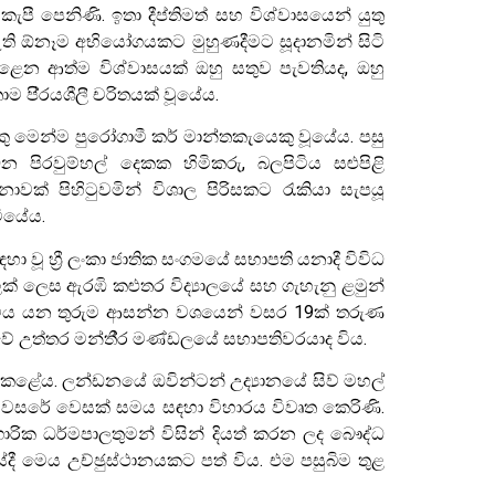
ී පෙනිණි. ඉතා දීප්තිමත් සහ විශ්වාසයෙන් යුතු
ඇති ඕනෑම අභියෝගයකට මුහුණදීමට සූදානමින් සිටි
න ආත්ම විශ්වාසයක් ඔහු සතුව පැවතියද, ඔහු
පි‍්‍රයශීලී චරිතයක් වූයේය.
ට්වරයෙකු මෙන්ම පුරෝගාමී කර් මාන්තකැයෙකු වූයේය. පසු
 පිරවුම්හල් දෙකක හිමිකරු, බලපිටිය සළුපිළි
ක් පිහිටුවමින් විශාල පිරිසකට රැකියා සැපයූ
ටියේය.
ා වූ හ්‍රී ලංකා ජාතික සංගමයේ සභාපති යනාදී විවිධ
සලක් ලෙස ඇරඹි කළුතර විද්‍යාලයේ සහ ගැහැනු ළමුන්
ේදී මිය යන තුරුම ආසන්න වශයෙන් වසර 19ක් තරුණ
 උත්තර මන්තී‍්‍ර මණ්ඩලයේ සභාපතිවරයාද විය.
ු කළේය. ලන්ඩනයේ ඔවින්ටන් උද්‍යානයේ සිව් මහල්
4 වසරේ වෙසක් සමය සඳහා විහාරය විවෘත කෙරිණි.
අනගාරික ධර්මපාලතුමන් විසින් දියත් කරන ලද බෞද්ධ
ේදී මෙය උච්ඡුස්ථානයකට පත් විය. එම පසුබිම තුළ