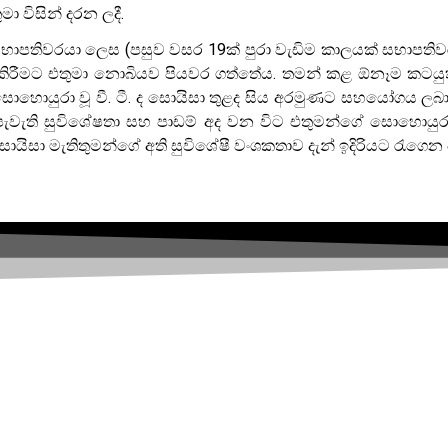
 විසින් දරන ලදී.
ප සභාපතිවරයා ලෙස (පසුව වසර 19ක් පුරා වැඩිම කාලයක් සභාපති
කිරීමට එතුමා නොබියව පියවර ගත්තේය. තමන් කළ ඕනෑම කටයුත්තක
ිය සොහොයුරා වූ වී. ටී. ද සොයිසා තුළද සිය අරමුණට සහයෝගය 
 පැවැති සුවිශේෂතා සහ පාඩම් අද වන විට එතුමන්ගේ සොහොයුර
් ද සොයිසා මැතිතුමන්ගේ අති සුවිශේෂී වංශකතාව දැන් ඉදිරියට රැගෙන