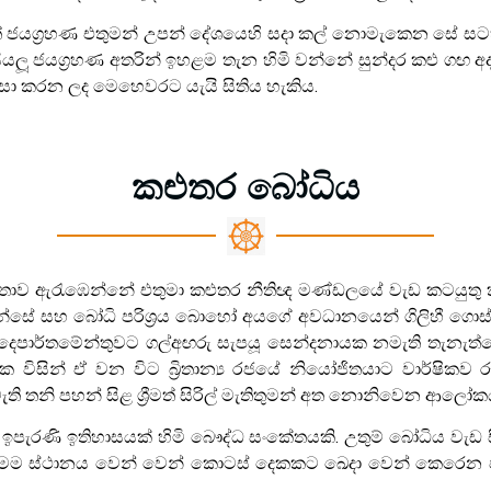
ිමි කරගත් ජයග‍්‍රහණ එතුමන් උපන් දේශයෙහි සදා කල් නොමැකෙන සේ
ූ ජයග‍්‍රහණ අතරින් ඉහළම තැන හිමි වන්නේ සුන්දර කළු ගඟ අද්
දෙසා කරන ලද මෙහෙවරට යැයි සිතිය හැකිය.
කළුතර බෝධිය
ර සබඳතාව ඇරැඹෙන්නේ එතුමා කළුතර නීතිඥ මණ්ඩලයේ වැඩ කටයුත
න්සේ සහ බෝධි පරිශ්‍රය බොහෝ අයගේ අවධානයෙන් ගිලිහී ගොස් පත
රිය දෙපාර්තමේන්තුවට ගල්අඟරු සැපයූ සෙන්දනායක නමැති තැනැත්
යක විසින් ඒ වන විට බ්‍රිතාන්‍ය රජයේ නියෝජිතයාට වාර්ෂිකව
 තනි පහන් සිළ ශ්‍රීමත් සිරිල් මැතිතුමන් අත නොනිවෙන ආලෝකයක්
 ඉපැරණි ඉතිහාසයක් හිමි බෞද්ධ සංකේතයකි. උතුම් බෝධිය වැඩ ස
ෙම ස්ථානය වෙන් වෙන් කොටස් දෙකකට ඛෙදා වෙන් කෙරෙන පරිද