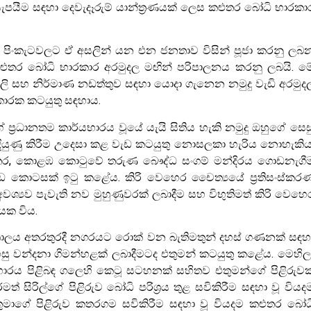
සැපයීම සඳහා දෙවැදෑරුම් යාන්ත්‍රණයක් ලෙස කළුතර බෝධි භාරකා
ඇති පිංකැටවලට ඒ අසලින් යන එන ජනතාව විසින් පූජා කරනු ලබ
කළුතර බෝධි භාරකාර අරමුදල මඟින් පරිපාලනය කරනු ලබයි. ම
ිලි සහ නිර්මාණ නඩත්තුව සඳහා යොදා ගැනෙන නමුදු වැඩි අරමුදල
කාරක කටයුතු සඳහාය.
ාගේ ප්‍රධානතම කාර්යභාරය වූයේ යැයි සිතිය හැකි නමුදු ඔහුගේ සෙස
ිදියුණු කිරීම උදෙසා කළ වැඩ කටයුතු නොසලකා හැරිය නොහැකිය
 අතර, කොළඹ කොටුවේ තරුණ බෞද්ධ සංගම් මන්දිරය ගොඩනැගී
ැඩ කොටසක් ඉටු කළේය. කිරි වෙහෙර චෛත්‍යයේ ප්‍රතිසංස්කර
අවශ්‍යව පැවැති නව මුහුණුවරක් ලබාදීම සහ විභුතිමත් කිරි වෙහෙ
යක විය.
ාලය අතරතුරදී නගරයට රොක් වන බැතිමතුන් දහස් ගණනක් සඳහ
සු වන්දනා ගිමන්හළක් ලබාදීමටද එතුමන් කටයුතු කළේය. මෙහිල
කාර්යභාරය පිළිබඳ ගලෙහි කෙටූ සටහනක් සහිතව එතුමන්ගේ පිළිරුවක
‍රමත් සිරිල්ගේ පිළිරුව බෝධි පරිශ්‍රය තුළ සවිකිරීම සඳහා වූ වියද
්, එතුමාගේ පිළිරුව කතරගම සවිකිරීම සඳහා වූ වියදම කළුතර බෝධ