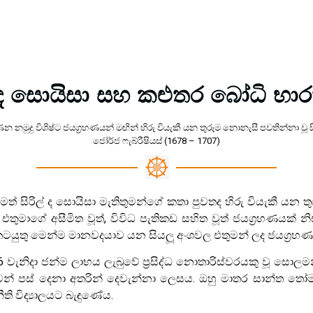
රිල් ද සොයිසා සහ කළුතර බෝධි භ
නමුදු විශිෂ්ට ජයග‍්‍රහණයන් මඟින් හිරු වියැකී යන තුරුම නොනැසී පවතින්නා වූ
ජෝර්ජ ෆැබ්රීෂියස් (1678 – 1707)
්‍රමත් සිරිල් ද සොයිසා මැතිතුමන්ගේ කතා පුවතද හිරු වියැකී 
මාගේ අසීමිත වූත්, විවිධ පැතිකඩ සහිත වූත් ජයග්‍රහණයක් නිසාම
කටයුතු මෙන්ම මානවදයාව යන සියලූ අංශවල එතුමන් ලද ජයග‍්‍රහ
් 26 වැනිදා ජන්ම ලාභය ලැබුවේ ප‍්‍රසිද්ධ නොතාරිස්වරයකු වූ සො
ුවන් පස් දෙනා අතරින් දෙවැන්නා ලෙසය. ඔහු මාතර සාන්ත තෝමස් 
ති විද්‍යාලයට බැඳුණේය.