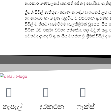
භාරකාර මණ්ඩලයේ සභාපති අජිත ද සොයිසා මැතිතුමා
ශ්‍රීමත් සිරිල් මැතිතුමා තරුණ බෞද්ධ සංගමයේ උ
හා සෞඛ්‍ය හා බැඳුණ බහුවිධ වැඩසටහන් ආරම්භ 
සිරිල් මැතිතුමා සැමවිටම සැලකිලිමත් වූයේය. ස
සිටින බව එතුමා වටහා ගත්තේය. එදා ඔවුන් තුළ
වෙතටද දායාද වී ඇත. සිය මහප්පා වූ ශ්‍රීමත් සිරිල
තැපැල්
දුරකථන
ෆැක්ස්