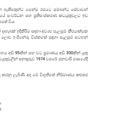
ිණෙන බැතිමතුන්ට මෙන්ම රජයට සම්බන්ධ සේවාවන්
රයේ සංවර්ධන සහ ප්‍රතිසංස්කරණ කටයුතුවලට ඉඩ
මත් විය.
 දාගැබක් ඉදිකිරීම සඳහා අවශ්‍ය සැලසුම් කි්‍රයාත්මක
ව ලොව ඉංජිනේරු විස්කමක් සඳහා සැලසුම් සටහන්
ය අඩි 95කින් සහ වට ප්‍රමාණය අඩි 300කින් යුතු
 කටයුතුවලින් අනතුරුව 1974 වසරේ ජනවාරි මාසයේදී
කරනු ලැබිණි. අද මේ විභූතිමත් නිර්මාණය කළුතර
න
්