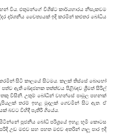
 සටහන් විය. එතුමන්ගේ විශිෂ්ට කාර්යභාරය නිසැකවම
දර දර්ශනීය චෛත්‍යයක් ඉදි කරමින් කළුතර බෝධිය
ු කරමින් සිටි කාලයේ සිටමය. කලක් තිස්සේ බොහෝ
්ව ඇති ඛේදජනක තත්ත්වය පිළිබඳව ශ්‍රීමත් සිරිල්
තෙකු විසිනි. උතුම් බෝධීන් වහන්සේ පාමුල පහනක්
 රුපියලක් තරම් ඉහළ මුදලක් ගෙවමින් සිට ඇත. ඒ
 බවට විහිදී පැතිරී ගියේය.
ිටින්නේ පූජනීය බෝධි පරිශ්‍රයේ ඉහළ භූමි කොටස
ි උඩ මළුව සහ පහත මළුව අතරින් ගාලූ පාර ඉදි