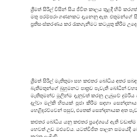
ශ්‍රීමත් සිරිල් විසින් සිය ජීවිත කාලය තුළදී හ
මතු පරම්පරා ගණනකට දැනෙනු ඇත. එතුමන්ගේ සියල
ප‍්‍රතිසංස්කරණය කර රැකගැනීමට කටයුතු කිරීම උ
ශ්‍රීමත් සිරිල් මැතිතුමා සහ කළුතර බෝධිය අත
බැතිමතුන්ගේ බුහුමනට පාත්‍රව පැවැති බෝධීන් වහ
මැතිතුමන්ව මුලින්ම දැනුවත් කරනු ලැබුවේ දුම්
දල්වා මල්කි හිපයක් පූජා කිරීම සඳහා සෙන්දනා
හෙළිදරව්වෙන් පසුව, එතෙක් සෙන්දනායක අත පැවැති
කළුතර බෝධිය යනු කළුතර ප්‍රදේශයේ ඇති වඩාත්ම
හෙවත් උඩ මළුවේය. යටත්විජිත පාලන සමයේදී ම
කරනු ලැබිණි.