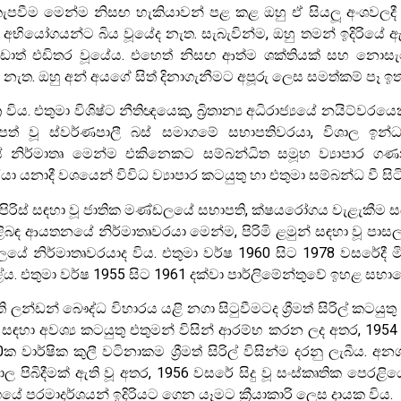
පවීම මෙන්ම නිසඟ හැකියාවන් පළ කළ ඔහු ඒ සියලූ අංශවලදී කැප
ු අභියෝගයන්ට බිය වූයේද නැත. සැබැවින්ම, ඔහු තමන් ඉදිරියේ 
ත් එඩිතර වූයේය. එහෙත් නිසඟ ආත්ම ශක්තියක් සහ නොසැළෙ
ැත. ඔහු අන් අයගේ සිත් දිනාගැනීමට අපූරු ලෙස සමත්කම් පෑ ඉතාම 
චිත‍්‍ර විය. එතුමා විශිෂ්ට නීතිඥයෙකු, බ්‍රිතාන්‍ය අධිරාජ්‍යයේ නයි
ත් වූ ස්වර්ණපාලී බස් සමාගමේ සභාපතිවරයා, විශාල ඉන්ධන
 නිර්මාතෘ මෙන්ම එකිනෙකට සම්බන්ධිත සමූහ ව්‍යාපාර ගණනාව
ා යනාදී වශයෙන් විවිධ ව්‍යාපාර කටයුතු හා එතුමා සම්බන්ධ වී සි
ි පිරිස් සඳහා වූ ජාතික මණ්ඩලයේ සභාපති, ක්ෂයරෝගය වැළැකීම සඳහ
පිළිබඳ ආයතනයේ නිර්මාතෘවරයා මෙන්ම, පිරිමි ළමුන් සඳහා වූ පා
‍යාලයේ නිර්මාතෘවරයාද විය. එතුමා වර්ෂ 1960 සිට 1978 වසර
 එතුමා වර්ෂ 1955 සිට 1961 දක්වා පාර්ලිමේන්තුවේ ඉහළ සභාවේ
ඩන් බෞද්ධ විහාරය යළි නගා සිටුවීමටද ශ්‍රීමත් සිරිල් කටයුත
සඳහා අවශ්‍ය කටයුතු එතුමන් විසින් ආරම්භ කරන ලද අතර, 195
ක වාර්ෂික කුලී වටිනාකම ශ්‍රීමත් සිරිල් විසින්ම දරනු ලැබීය. 
පිබිදීමක් ඇති වූ අතර, 1956 වසරේ සිදු වූ සංස්කෘතික පෙරළිය
එම යුගයේ පරමාදර්ශයන් ඉදිරියට ගෙන යෑමට ක්‍රීයාකාරි ලෙස දායක විය.