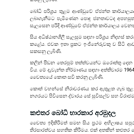
බෝධි පරිශ්‍රය තුළම ආණ්ඩුවේ ඒජන්ත කාර්යාලය
ලබාගැනීමට පැමිණෙන පොදු ජනතාවටද අපහසුතාවන
සැලසෙන පරිදි ආණ්ඩුවේ ඒජන්ත කාර්යාලය වෙනත් 
සිය අධිෂ්ඨානශීලී සැලසුම සඳහා පරිශ්‍රය නිදහස් කරග
කළේය. එවක ඉතා ප්‍රකට ඉංජිනේරුවකු ව සිටි ආ
සකසනු ලැබිණි.
කලින් පීඩන තෙරපුම් තත්ත්වයන්ට ඔරොත්තු දෙන ස
විය. මේ දැවැන්ත නිර්මාණය සඳහා අත්තිවාරම 1964
චෛත්‍යයේ කොත සවි කරනු ලැබිණි.
කොත් වහන්සේ නිරාවරණය කර ඇතුළත ගැබ තුළ ධාතූ
නගරයට පිවිසෙන ද්වාරය සේ සුවිසල්ව සහ විරාජමා
කළුතර බෝධි භාරකාර අරමුදල
චෛත්‍ය ඉදිකිරීමත් සමඟ සිය ප්‍රථම අභිලාෂය සපුරා
තිරසාරත්වය සහතික කිරීමය. එක් අතකින් කළුත